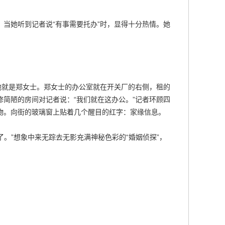
当她听到记者说“有事需要托办”时，显得十分热情。她
她就是郑女士。郑女士的办公室就在开关厂的右侧，租的
简陋的房间对记者说：“我们就在这办公。”记者环顾四
物。向街的玻璃窗上贴着几个醒目的红字：家缘信息。
了。”想象中来无踪去无影充满神秘色彩的“婚姻侦探”，