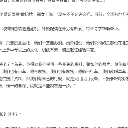
情调查，如果遭遇感情背叛，想查明真相，我们可以提供帮助。”
用“婚姻侦探”做招牌，郑女士说：“现在还不允许这样。目前，全国各地几
，称婚姻感情遭遇危机，怀疑配偶在外另有所爱，特来寻求帮助查证。
题，只要愿意委托，他们一定能办到。她介绍说，他们公司的总部设在北京
本上是中专以上的文化，训练有素，调查取证经验丰富。
调查的？”“首先，你得向我们提供一些相关的资料，譬如他的照片、单位
，我们也有小车，他开摩托，我们也有摩托，他骑自行车，我们就踩单车
提供照片资料，但我们有自己的行规，就是只用民用设备，不摄录跟踪对
去，惟一的自保手段就是不能越雷池一步。”
长的时间？”