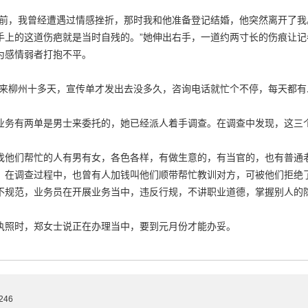
年前，我曾经遭遇过情感挫折，那时我和他准备登记结婚，他突然离开了
手上的这道伤疤就是当时自残的。”她伸出右手，一道约两寸长的伤痕让
为感情弱者打抱不平。
才来柳州十多天，宣传单才发出去没多久，咨询电话就忙个不停，每天都有
业务有两单是男士来委托的，她已经派人着手调查。在调查中发现，这三
找他们帮忙的人有男有女，各色各样，有做生意的，有当官的，也有普通
。在调查过程中，也曾有人加钱叫他们顺带帮忙教训对方，可被他们拒绝
不规范，业务员在开展业务当中，违反行规，不讲职业道德，掌握别人的
执照时，郑女士说正在办理当中，要到元月份才能办妥。
246