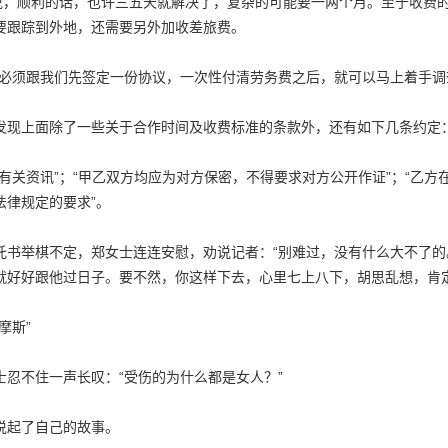
士说，顺利的话，也许三五天就解决了，复杂的可能要一两个月。至于收费
要跟踪到外地，还需要另外加收差旅费。
，必须跟我们先签定一份协议，一次性付清劳务费之后，就可以马上着手调
发现上面除了一些关于合作时间及收费标准的条款外，还有如下几条约定
供有关资讯”；“甲乙双方均应为对方保密，不得要求对方公开作证”；“乙
法律规定的要求”。
托书举棋不定，郑女士连连安慰，劝说记者：“别难过，没有什么大不了
就好好跟他过日子。要不然，你这样下去，心里七上八下，胡思乱想，肯定
摩斯”
士忍不住一声长叹：“受伤的为什么都是女人？”
说起了自己的故事。