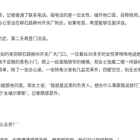
索，记者拨通了联系电话。接电话的是一位女性，操外地口音，自称姓郑。
办公室设在柳石路柳州开关厂附近，如果有意，希望能够见面详谈。
约定，第二天再登门洽谈。
者如约来到柳石路柳州开关厂大门口，一位看似30多岁的女性笑咪咪地说
扇不显眼的青色小门，爬上一段昏暗狭窄的楼梯，郑女士指着二楼一间装修
简单，除了一张办公桌、一张转角沙发和几盆花草外，四壁空空，别无长
者疑惑地问道。郑女士说：“我就是这里的负责人，想办什么事跟我说就行
的“女福尔摩斯”，记者颇感意外。
么业务？”