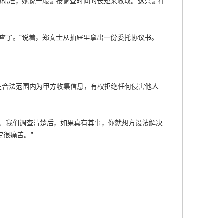
的标准，她说一般是按调查时间的长短来收取。这只是在
查了。”说着，郑女士从抽屉里拿出一份委托协议书。
：
方在合法范围内为甲方收集信息，有权拒绝任何侵害他人
的。我们调查清楚后，如果真有其事，你就想方设法解决
很痛苦。”