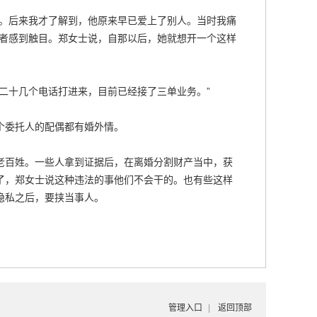
我。后来我才了解到，他原来早已爱上了别人。当时我痛
记者感到触目。郑女士说，自那以后，她就想开一个这样
二十几个电话打进来，目前已经接了三单业务。”
个委托人的配偶都有婚外情。
老百姓。一些人拿到证据后，在离婚分割财产当中，获
了，郑女士说这种违法的事他们不会干的。也有些这样
隐私之后，要挟当事人。
管理入口
|
返回顶部